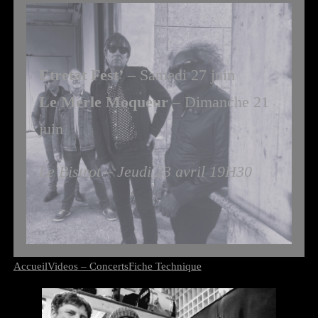
Etretat Fest’
– Samedi 27 juin
Le Merle Moqueur
– Dimanche 21
juin
Le Bistrot – Jeudi 23 avril 19H30
Accueil
Videos – Concerts
Fiche Technique